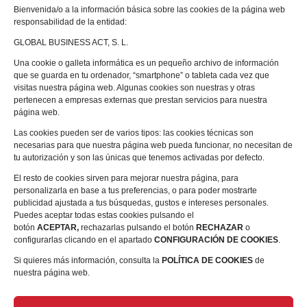
Bienvenida/o a la información básica sobre las cookies de la página web
Encuentra tu grupo
responsabilidad de la entidad:
GLOBAL BUSINESS ACT, S. L.
Una cookie o galleta informática es un pequeño archivo de información
que se guarda en tu ordenador, “smartphone” o tableta cada vez que
Cómo unirse
visitas nuestra página web. Algunas cookies son nuestras y otras
pertenecen a empresas externas que prestan servicios para nuestra
página web.
Grupos en formación
Las cookies pueden ser de varios tipos: las cookies técnicas son
necesarias para que nuestra página web pueda funcionar, no necesitan de
Contáctanos
tu autorización y son las únicas que tenemos activadas por defecto.
El resto de cookies sirven para mejorar nuestra página, para
personalizarla en base a tus preferencias, o para poder mostrarte
publicidad ajustada a tus búsquedas, gustos e intereses personales.
Política de Privacidad
Puedes aceptar todas estas cookies pulsando el
botón
ACEPTAR,
rechazarlas pulsando el botón
RECHAZAR
o
configurarlas clicando en el apartado
CONFIGURACIÓN DE COOKIES
.
Seguridad Protección a
Si quieres más información, consulta la
POLÍTICA DE COOKIES
de
compradores (política de cookies)
nuestra página web.