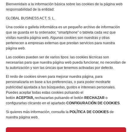
Bienvenida/o a la información básica sobre las cookies de la página web
Cómo unirse
responsabilidad de la entidad:
GLOBAL BUSINESS ACT, S. L.
Grupos en formación
Una cookie o galleta informática es un pequeño archivo de información
que se guarda en tu ordenador, “smartphone” o tableta cada vez que
Contáctanos
visitas nuestra página web. Algunas cookies son nuestras y otras
pertenecen a empresas externas que prestan servicios para nuestra
página web.
Las cookies pueden ser de varios tipos: las cookies técnicas son
Política de Privacidad
necesarias para que nuestra página web pueda funcionar, no necesitan de
tu autorización y son las únicas que tenemos activadas por defecto.
El resto de cookies sirven para mejorar nuestra página, para
Seguridad Protección a
personalizarla en base a tus preferencias, o para poder mostrarte
publicidad ajustada a tus búsquedas, gustos e intereses personales.
compradores (política de cookies)
Puedes aceptar todas estas cookies pulsando el
botón
ACEPTAR,
rechazarlas pulsando el botón
RECHAZAR
o
Aviso legal
configurarlas clicando en el apartado
CONFIGURACIÓN DE COOKIES
.
Si quieres más información, consulta la
POLÍTICA DE COOKIES
de
nuestra página web.
Devolución y reembolso,
cancelación de pedidos y política