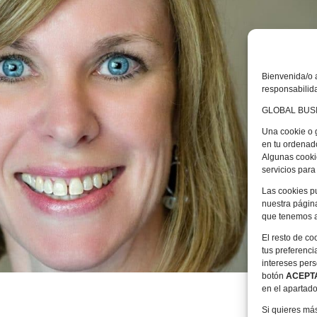
Bienvenida/o 
responsabilida
GLOBAL BUSIN
Una cookie o 
en tu ordenado
Algunas cooki
servicios par
Las cookies pu
nuestra página
que tenemos a
El resto de co
tus preferenci
intereses per
botón
ACEPT
en el apartad
Si quieres más