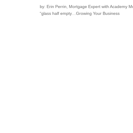
by: Erin Perrin, Mortgage Expert with Academy M
“glass half empty…Growing Your Business
Enviar comentario
Lo siento, debes estar
conectado
para publicar u
Inicio
¿Por qué BNI?