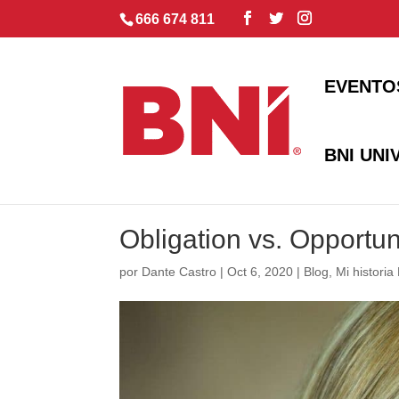
666 674 811
EVENTO
BNI UNI
Obligation vs. Opportu
por
Dante Castro
|
Oct 6, 2020
|
Blog
,
Mi historia