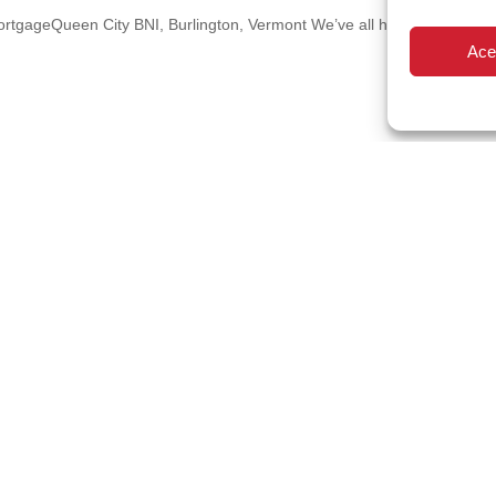
ortgageQueen City BNI, Burlington, Vermont We’ve all heard the sayin
Ace
n comentario.
Cómo unirse
Grupos en formación