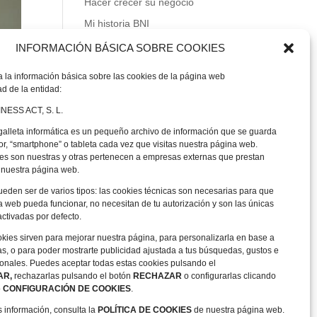
Hacer crecer su negocio
Mi historia BNI
INFORMACIÓN BÁSICA SOBRE COOKIES
Entradas recientes
a la información básica sobre las cookies de la página web
BNI® Growing Forward
d de la entidad:
Together™ World Tour
ESS ACT, S. L.
Obligation vs. Opportunity – A
galleta informática es un pequeño archivo de información que se guarda
New Mindset
r, “smartphone” o tableta cada vez que visitas nuestra página web.
Pure Joy in One-to-Ones!
es son nuestras y otras pertenecen a empresas externas que prestan
a nuestra página web.
eden ser de varios tipos: las cookies técnicas son necesarias para que
 web pueda funcionar, no necesitan de tu autorización y son las únicas
ctivadas por defecto.
okies sirven para mejorar nuestra página, para personalizarla en base a
as, o para poder mostrarte publicidad ajustada a tus búsquedas, gustos e
sonales. Puedes aceptar todas estas cookies pulsando el
AR,
rechazarlas pulsando el botón
RECHAZAR
o configurarlas clicando
o
CONFIGURACIÓN DE COOKIES
.
 información, consulta la
POLÍTICA DE COOKIES
de nuestra página web.